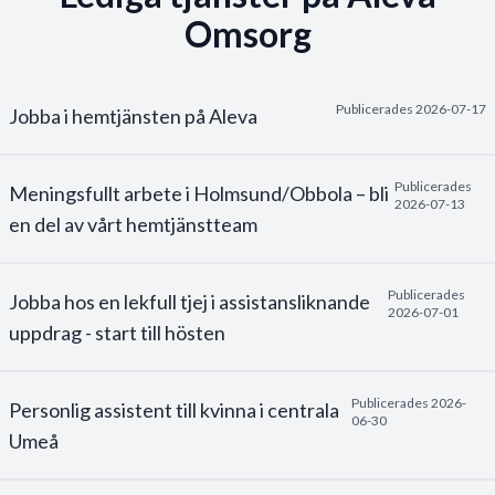
Omsorg
Email *
Mobilnummer *
Publicerades
2026-07-17
Jobba i hemtjänsten på Aleva
Publicerades
Meningsfullt arbete i Holmsund/Obbola – bli
Ditt CV
2026-07-13
en del av vårt hemtjänstteam
Här laddar du upp ditt CV. Formaten som stöds är
bland andra pdf, docx, rtf, odt, html, txt, jpeg.
Publicerades
Jobba hos en lekfull tjej i assistansliknande
2026-07-01
uppdrag - start till hösten
Dra ditt CV hit eller klicka i rutan för att
ladda upp
Publicerades
2026-
Personlig assistent till kvinna i centrala
06-30
Fritext
Umeå
Här kan du skriva en valfri text. Det kan exempelvis